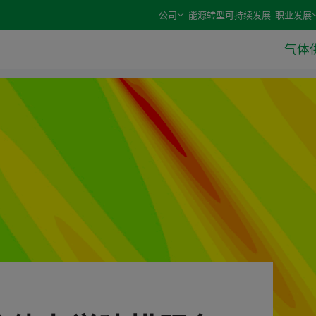
e arrow keys and select an option with the enter or space 
公司
能源转型
可持续发展
职业发展
气体