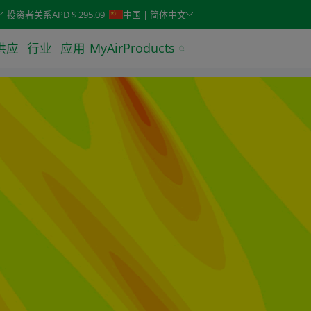
keys. Typeahead search is also available.
投资者关系
APD $ 295.09
中国 | 简体中文
供应
行业
应用
MyAirProducts