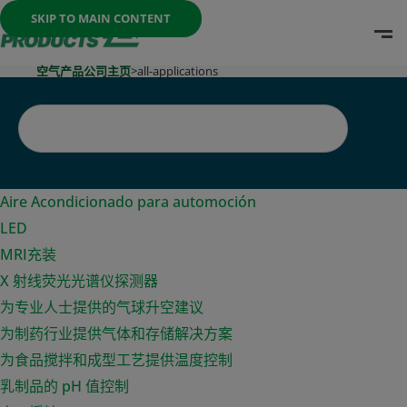
Once the menu is open you can move between options with th
SKIP TO MAIN CONTENT
O
Go To Home Page
空气产品公司主页
>
all-applications
Aire Acondicionado para automoción
LED
MRI充装
X 射线荧光光谱仪探测器
为专业人士提供的气球升空建议
为制药行业提供气体和存储解决方案
为食品搅拌和成型工艺提供温度控制
乳制品的 pH 值控制