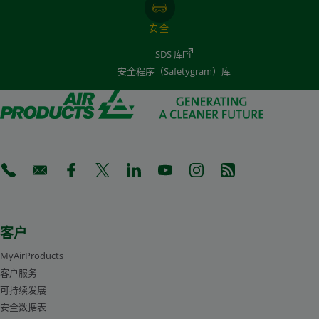
安全
SDS 库
安全程序（Safetygram）库
(Opens in a new tab)
(Opens in a new tab)
(Opens in a new tab)
(Opens in a new tab)
(Opens in a new tab)
(Opens in a new tab)
(Opens in a new tab)
(Opens in a new 
客户
MyAirProducts
客户服务
可持续发展
安全数据表