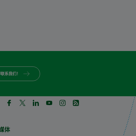
即联系我们！
in a new tab)
pens in a new tab)
(Opens in a new tab)
(Opens in a new tab)
(Opens in a new tab)
(Opens in a new tab)
(Opens in a new tab)
(Opens in a new tab)
媒体