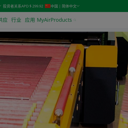
keys. Typeahead search is also available.
投资者关系
APD $ 299.92
中国 | 简体中文
供应
行业
应用
MyAirProducts