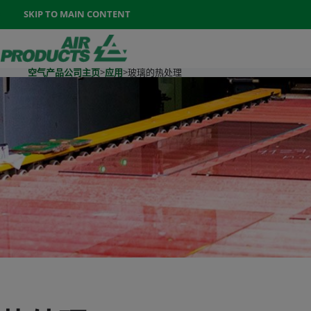
Once the menu is open you can move between options with th
SKIP TO MAIN CONTENT
400-888-7662
联系我们
Go To Home Page
空气产品公司主页
>
应用
>
玻璃的热处理