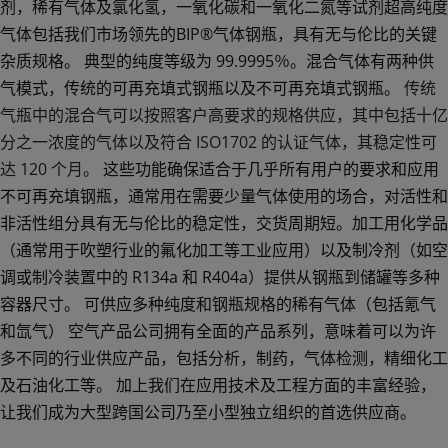
剂，稀有气体及氯化氢，一氧化碳和一氧化二氮等试剂超高纯度
气体包括我们市场领先的BIP®气体钢瓶，具有无与伦比的关键
杂质规格。 典型的纯度等级为 99.9995％。混合气体有两种供
气模式，传统的可再充填式钢瓶以及不可再充填式钢瓶。
传统
气瓶中的混合气可以按照客户高要求的规格供应，其中包括十亿
分之一浓度的气体以及符合 ISO1702 的认证气体，其稳定性可
达 120 个月。
这些功能确保适合于几乎所有用户的要求和应用
不可再充填钢瓶，通常用在需要少量气体使用的场合，对活性和
非活性组分具有无与伦比的稳定性，交货周期短。加工用化学品
（通常用于吹塑行业的氟化加工等工业应用）以及制冷剂（如空
调或制冷装置中的 R134a 和 R404a）提供从钢瓶到储罐等多种
容器尺寸。 可供应多种纯度和钢瓶规格的稀有气体（包括氪气
和氙气） 空气产品公司拥有全面的产品系列，意味着可以为许
多不同的行业供应产品，包括分析，制药，气体检测，精细化工
空气产品公司的特种气体有什
及石油化工等。 加上我们在应用技术及工程方面的丰富经验，
么优势？
让我们成为大型跨国公司乃至小型独立组织的首选供应商。