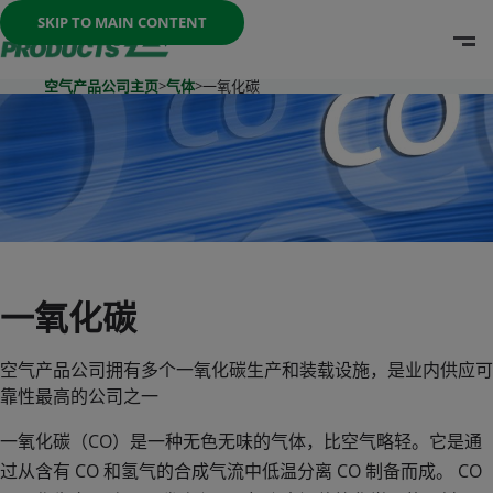
Once the menu is open you can move between options with th
SKIP TO MAIN CONTENT
O
Go To Home Page
空气产品公司主页
>
气体
>
一氧化碳
一氧化碳
空气产品公司拥有多个一氧化碳生产和装载设施，是业内供应可
靠性最高的公司之一
一氧化碳（CO）是一种无色无味的气体，比空气略轻。它是通
过从含有 CO 和氢气的合成气流中低温分离 CO 制备而成。 CO