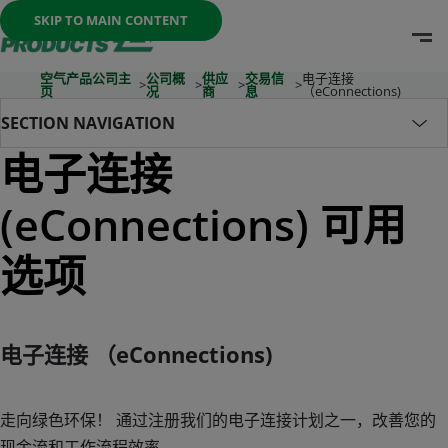
Once the menu is open you can move between options with th
SKIP TO MAIN CONTENT
O
Go To Home Page
空气产品公司主
公司概
供应
交易信
电子连接
>
>
>
>
页
况
商
息
（eConnections)
Section Navigation
电子连接
(eConnections) 可用
选项
电子连接 （eConnections)
走向绿色环保！ 通过注册我们的电子连接计划之一，改善您的
现金流和工作流程效率。