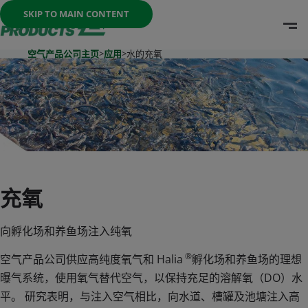
Once the menu is open you can move between options with th
SKIP TO MAIN CONTENT
O
Go To Home Page
空气产品公司主页
>
应用
>
水的充氧
充氧
向孵化场和养鱼场注入纯氧
®
空气产品公司供应高纯度氧气和 Halia
孵化场和养鱼场的理想
曝气系统，使用氧气替代空气，以保持充足的溶解氧（DO）水
空气产品公司如何帮助养鱼场
平。 研究表明，与注入空气相比，向水道、槽罐及池塘注入高