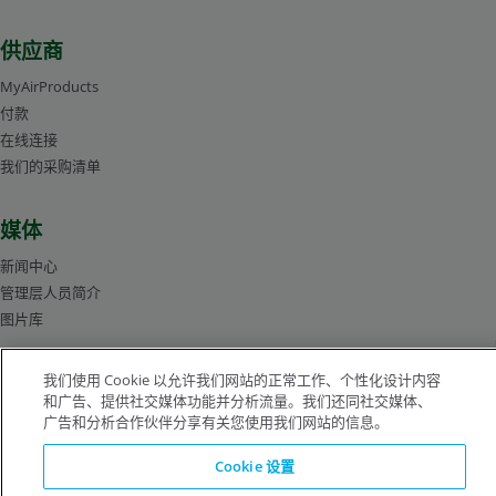
供应商
MyAirProducts
付款
在线连接
我们的采购清单
媒体
新闻中心
管理层人员简介
图片库
我们使用 Cookie 以允许我们网站的正常工作、个性化设计内容
沪ICP备19019974号-2
和广告、提供社交媒体功能并分析流量。我们还同社交媒体、
广告和分析合作伙伴分享有关您使用我们网站的信息。
版权所有©1996-2026 空气化工产品有限公司（ Air Products and Chemicals, Inc.）
Cookie 设置
保留所有权利。
法律公告
隐私声明
Cookie 通知