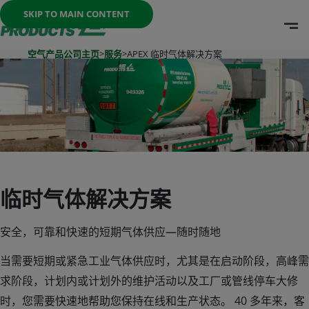
Once the menu is open you can move between options with th
SKIP TO MAIN CONTENT
O
Go To Home Page
空气产品公司主页
>
服务
>
APEX 临时气体解决方案
临时气体解决方案
安全，可靠和快速的短期气体供应—随时随地
当需要短期或紧急工业气体供应时，尤其是在启动阶段，高峰需
求阶段，计划内或计划外的维护活动以及工厂或管线停车大修
时，您需要快速地帮助您保持在线和生产状态。 40 多年来，客