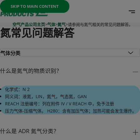
Once the menu is open you can move between options with th
SKIP TO MAIN CONTENT
O
Go To Home Page
空气产品公司主页
>
气体
>
氮气
>
请参阅与氮气相关的常见问题解答。
氮常见问题解答
什么是氮气的物质识别？
化学式：N 2
同义词：液氮，LIN，氮气，气态氮，GAN
REACH 注册编号：列在附件 IV / V REACH 中，免予注册
压力气体-压缩气体。 H280：含有加压气体；加热可能会发生爆炸。
什么是 ADR 氮气分类？