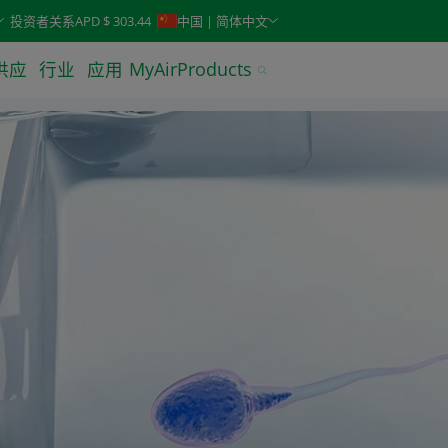
keys. Typeahead search is also available.
投资者关系
APD $ 303.44
中国 | 简体中文
供应
行业
应用
MyAirProducts