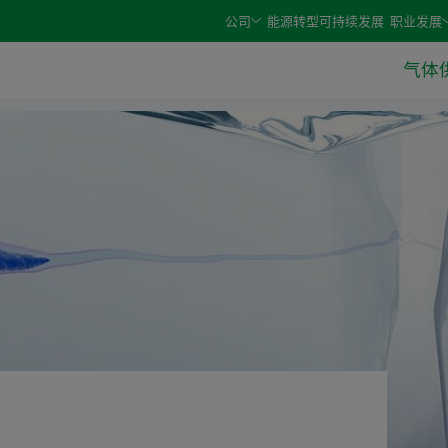
e arrow keys and select an option with the enter or space 
公司
能源转型
可持续发展
职业发展
气体