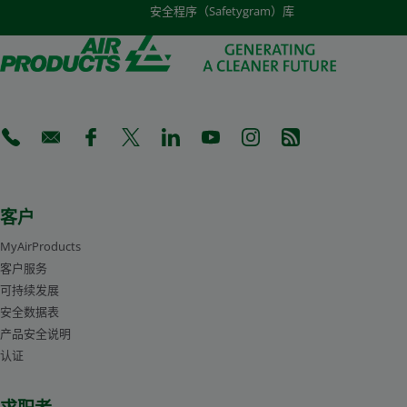
安全程序（Safetygram）库
(Opens in a new tab)
(Opens in a new tab)
(Opens in a new tab)
(Opens in a new tab)
(Opens in a new tab)
(Opens in a new tab)
(Opens in a new tab)
(Opens in a new 
客户
MyAirProducts
客户服务
可持续发展
安全数据表
产品安全说明
认证