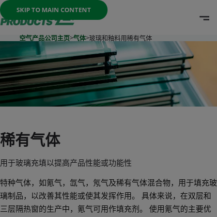
Once the menu is open you can move between options with th
SKIP TO MAIN CONTENT
O
Go To Home Page
空气产品公司主页
>
气体
>
玻璃和釉料用稀有气体
稀有气体
用于玻璃充填以提高产品性能或功能性
特种气体，如氪气，氙气，氖气及稀有气体混合物，用于填充玻
璃制品，以改善其性能或使其发挥作用。 具体来说，在双层和
三层隔热窗的生产中，氪气可用作填充剂。 使用氪气的主要优