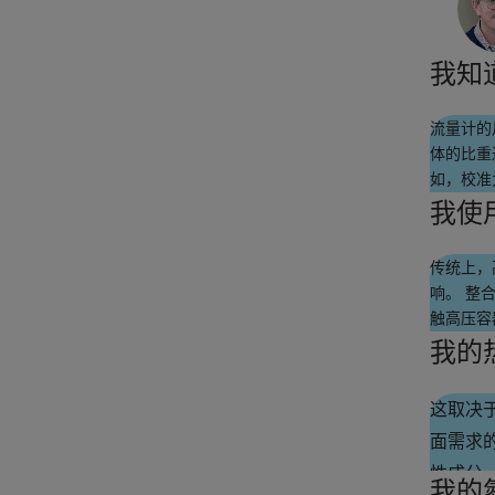
我知
流量计的
体的比重
如，校准为
是 24
我使
–70%
传统上，
响。 整
触高压容
气、氧气
我的
方案来帮
这取决
面需求
性成分
我的