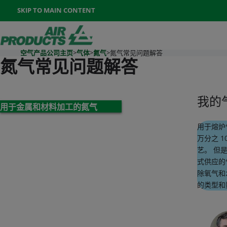
Once the menu is open you can move between options with th
SKIP TO MAIN CONTENT
400-888-7662
联系我们
Go To Home Page
空气产品公司主页
>
气体
>
氮气
>
氮气常见问题解答
氮气常见问题解答
我的
用于金属和材料加工的氮气
用于熔炉
万分之 1
艺。 但
式供应的
除氧气和
的类型和