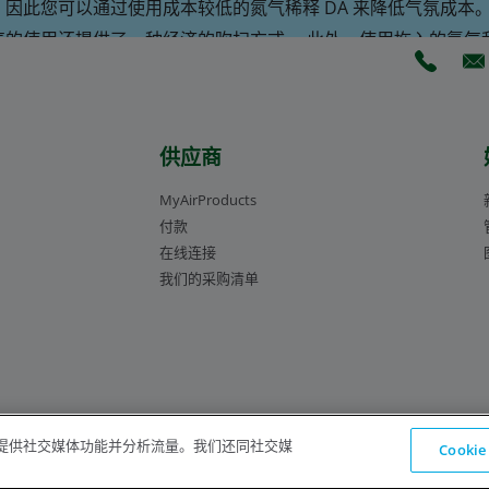
应用工程师
，因此您可以通过使用成本较低的氮气稀释 DA 来降低气氛成本
Don Bowe
气的使用还提供了一种经济的吹扫方式。 此外，使用拖入的氢气和
应用工程师
并且可以完全消除氨——种有毒、更昂贵的气体。
(Opens 
(O
品公司的应用工程师可以帮助您比较大气成本并推荐减少大气消
成本。
供应商
MyAirProducts
付款
在线连接
我们的采购清单
Don Bowe
应用工程师
告、提供社交媒体功能并分析流量。我们还同社交媒
Cooki
nc.）保留所有权利。
法律公告
隐私声明
Cookie 通知