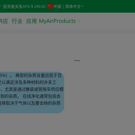
keys. Typeahead search is also available.
投资者关系
APD $ 299.92
中国 | 简体中文
供应
行业
应用
MyAirProducts
5%）。 典型的杂质含量远低于百
度通常足以满足涉及多种材料的许多工
平，尤其是通过散装或管拖车供应模
到的杂质。 在线净化通常包括去
选择取决于气体以及要去除的杂质