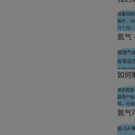
产生的
流量控制
操作，以
六个月）
以充分吹
氮气
些项目。
现场气
非常适
不稳定
如何
其他因
现场选
液态氮是
经验，
提高产品
程，可适
氮气
氮-DA