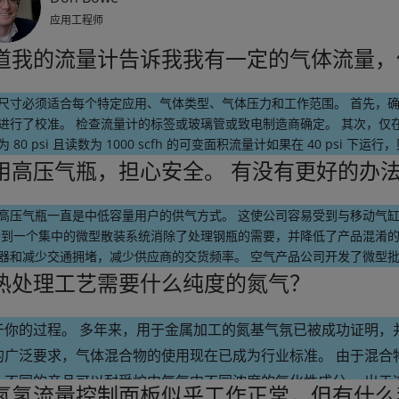
应用工程师
道我的流量计告诉我我有一定的气体流量，
尺寸必须适合每个特定应用、气体类型、气体压力和工作范围。 首先，
进行了校准。 检查流量计的标签或玻璃管或致电制造商确定。 其次，仅
 80 psi 且读数为 1000 scfh 的可变面积流量计如果在 40 psi 下运行
% 的错误！ 第三，为了获得最佳精度并留出调整空间，请调整流量计的大小
用高压气瓶，担心安全。 有没有更好的办
 范围内。 这三个步骤将有助于确保您能够很好地控制气体流量，并最终控
高压气瓶一直是中低容量用户的供气方式。 这使公司容易受到与移动气
合到一个集中的微型散装系统消除了处理钢瓶的需要，并降低了产品混淆的
Don Bowe
器和减少交通拥堵，减少供应商的交货频率。 空气产品公司开发了微型
和二氧化碳供应的高压气瓶的经济、可靠的替代方案。 除了高效灵活的
热处理工艺需要什么纯度的氮气？
应用工程师
助您从气瓶平稳过渡到微型散装。
于你的过程。 多年来，用于金属加工的氮基气氛已被成功证明，
的广泛要求，气体混合物的使用现在已成为行业标准。 由于混合
Don Bowe
，不同的产品可以耐受炉内气氛中不同浓度的氧化性成分。 出于
氮氢流量控制面板似乎工作正常，但有什么
应用工程师