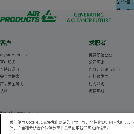
氢含量
外，氮
争力，
空气产
总拥有
客户
求职者
MyAirProducts
搜索职位空缺
客户服务
公司历史
可持续发展
包容、归属与参与
安全数据表
可持续发展
产品安全说明
行为准则
认证
诚信热线
沪ICP备19019974号-2
我们使用 Cookie 以允许我们网站的正常工作、个性化设计内容和广
体、广告和分析合作伙伴分享有关您使用我们网站的信息。
版权所有©1996-2026 空气化工产品有限公司（ Air Products and Chemicals, I