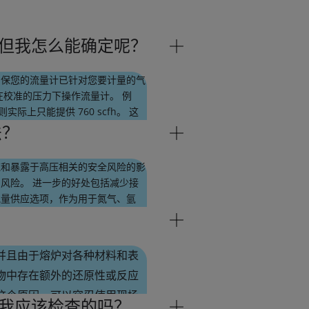
但我怎么能确定呢？
确保您的流量计已针对您要计量的气
在校准的压力下操作流量计。 例
，则实际上只能提供 760 scfh。 这
，使您的正常流量在满量程的 30%
法？
制您的过程。
缸和暴露于高压相关的安全风险的影
风险。 进一步的好处包括减少接
批量供应选项，作为用于氮气、氩
存储系统外，还提供创新的管道解决
并且由于熔炉对各种材料和表
物中存在额外的还原性或反应
这个原因，可以容忍使用现场
我应该检查的吗？