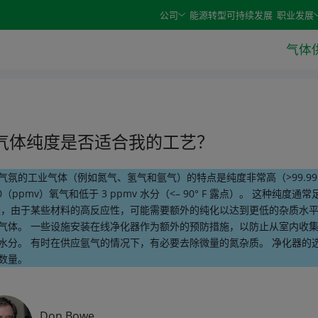
e arrow keys and select an option with the enter or space 
公司
能源转型
可持续发展
职业发展
气体
气体纯度是否适合我的工艺？
气氛的工业气体（例如氮气、氢气和氩气）的特点是纯度非常高（>99.99
0（ppmv）氧气和低于 3 ppmv 水分（<– 90° F 露点）。 这种纯
是，由于某些材料的高反应性，可能需要额外的纯化以达到更低的杂质水
气体。 一些设施安装在线净化器作为额外的预防措施，以防止从室内收集
水分。 有时在供应氩气的情况下，有必要去除微量的氮杂质。 净化器的
数量。
Don Bowe