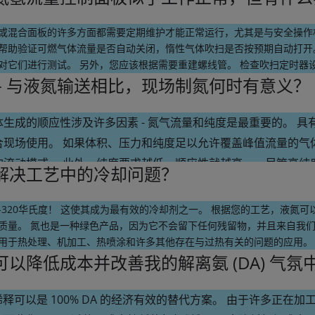
带有残余氧气的氮气。 通过了解您的氧气耐受水平，我们可以帮
或混合面板的许多方面都需要定期维护才能正常运行，尤其是与安全操作
帮助验证可燃气体流量是否自动关闭，惰性气体吹扫是否按预期自动打开
对它们进行测试。 另外，您应该根据需要重建螺线管。 检查吹扫定时器
扫炉子。 您应该验证并记录惰性气体吹扫和工艺流程上的低流量警报设置
 - 与液氮输送相比，现场制氮何时有意义？
体生成的顺应性涉及许多因素 - 氮气流量和纯度是最重要的。 
合现场使用。 如果体积、压力和纯度足以允许覆盖峰值流量的气
Don Bowe
的流动模式。 此外，纯度要求越低，顺应性就越高——尽管高纯
解决工艺中的冷却问题？
应用工程师
素包括当地的电力成本和所需的压力。 没有明确的规则来定义何
项可满足您的氮气要求，包括变压吸附、膜或低温。 依靠空气产
-320华氏度！ 这使其成为最有效的冷却剂之一。 根据您的工艺，液氮
帮助您确定最佳供应模式。
质量。 氮也是一种绿色产品，因为它不会留下任何残留物，并且来自我们
用于热处理、机加工、热喷涂和许多其他存在与过热有关的问题的应用。
可以降低成本并改善我的解离氨 (DA) 气
Don Bowe
 稀释可以是 100% DA 的经济有效的替代方案。 由于许多正在加工的