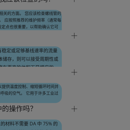
助您降低成本。
相关的方面。 您应该检查螺线管的
。 应按照推荐的维护频率（通常每
设定点也很重要，以帮助确认它可
点。 这些只是应该定期审查的一
具有稳定或足够基线速率的流量
体储存，则可以接受周期性或
度在更高的体积下是顺应的。
时从交付切换到现场。 不同的
品公司在现场技术方面的丰富
可以提供温度控制、缩短循环时间并
呼吸的空气。 它用于许多工业过
氛中的操作吗？
材料不需要 DA 中 75% 的