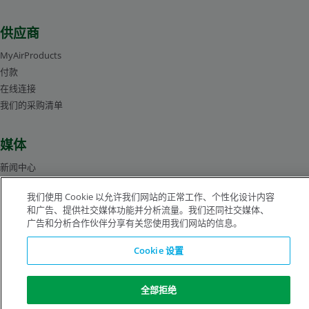
供应商
MyAirProducts
付款
在线连接
我们的采购清单
媒体
新闻中心
管理层人员简介
我们使用 Cookie 以允许我们网站的正常工作、个性化设计内容
图片库
和广告、提供社交媒体功能并分析流量。我们还同社交媒体、
广告和分析合作伙伴分享有关您使用我们网站的信息。
沪ICP备19019974号-2
Cookie 设置
版权所有©1996-2026 空气化工产品有限公司（ Air Products and Chemicals, Inc.）
全部拒绝
保留所有权利。
法律公告
隐私声明
Cookie 通知