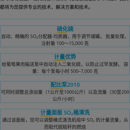
硫化计
都将为您提供专业的技术，解决方案和技术。
容量式 SO₂ 给料器供手动操作使用，适用于小用量 不锈钢材
质、精确，适用于液态或气态 SO₂
硫化硫
自动、精确的 SO₂分配器-均质器，用于调节储罐。 批量处理，
注射量 100〜15,000 克
计量优势
给葡萄果肉输送泵中自动注入二氧化硫，以防止过早发酵。 容
量：每个泵每小时 500–7,000 克
配比泵2010
可同时调整总添加量（1公斤至1000公斤）以及流量（30至200
公斤/小时）
计量面板 SO₂桶清洗
通过该面板，您可以调整桶式清洗机组中 SO₂ 的计量流量，从
而取代硫秸秆的燃烧