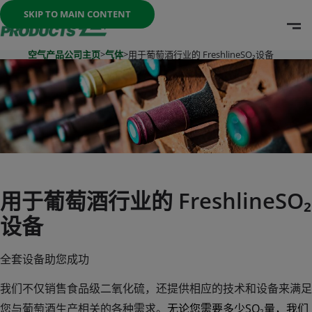
Once the menu is open you can move between options with th
SKIP TO MAIN CONTENT
O
Go To Home Page
空气产品公司主页
>
气体
>
用于葡萄酒行业的 FreshlineSO₂设备
用于葡萄酒行业的 FreshlineSO₂
设备
全套设备助您成功
我们不仅销售食品级二氧化硫，还提供相应的技术和设备来满足
您与葡萄酒生产相关的各种需求。
无论您需要多少SO
₂
量，我们