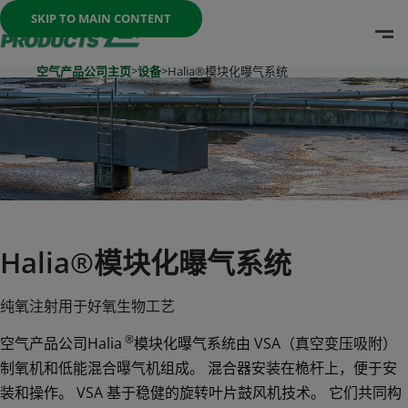
Once the menu is open you can move between options with th
SKIP TO MAIN CONTENT
O
Go To Home Page
空气产品公司主页
>
设备
>
Halia®模块化曝气系统
Halia®模块化曝气系统
纯氧注射用于好氧生物工艺
®
空气产品公司Halia
模块化曝气系统由 VSA（真空变压吸附）
制氧机和低能混合曝气机组成。 混合器安装在桅杆上，便于安
装和操作。 VSA 基于稳健的旋转叶片鼓风机技术。 它们共同构