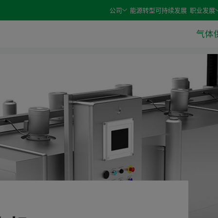
e arrow keys and select an option with the enter or space 
公司
能源转型
可持续发展
职业发展
气体