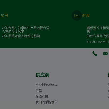
白皮书
视频
冷冻专家：为您的生产线选择合适
超低温冷冻和
的食品冷冻技术
例
冷冻参数对食品特性的影响
为什么要用液
Freshline®
(Opens 
(O
供应商
MyAirProducts
付款
在线连接
我们的采购清单