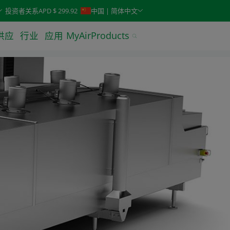
keys. Typeahead search is also available.
投资者关系
APD $ 299.92
中国 | 简体中文
供应
行业
应用
MyAirProducts