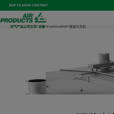
Once the menu is open you can move between options with th
SKIP TO MAIN CONTENT
400-888-7662
联系我们
Go To Home Page
空气产品公司主页
>
设备
>
Freshline®MP 隧道冷冻机