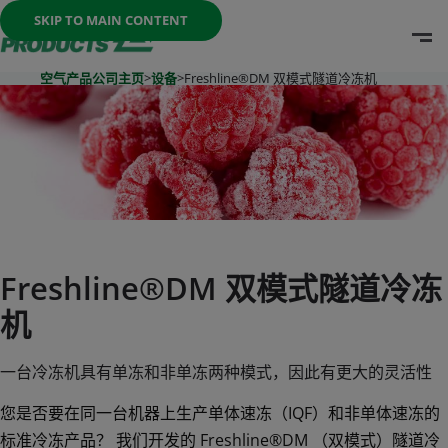
Once the menu is open you can move between options with th
SKIP TO MAIN CONTENT
O
Go To Home Page
空气产品公司主页
>
设备
>
Freshline®DM 双模式隧道冷冻机
Freshline®DM 双模式隧道冷冻
机
一台冷冻机具有单冻和非单冻两种模式，因此有更大的灵活性
您是否要在同一台机器上生产单体速冻（IQF）和非单体速冻的
标准冷冻产品？ 我们开发的 Freshline®DM （双模式）隧道冷