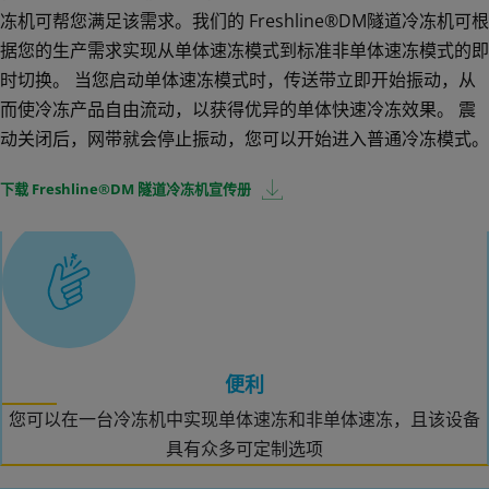
冻机可帮您满足该需求。我们的 Freshline®DM隧道冷冻机可根
据您的生产需求实现从单体速冻模式到标准非单体速冻模式的即
时切换。 当您启动单体速冻模式时，传送带立即开始振动，从
而使冷冻产品自由流动，以获得优异的单体快速冷冻效果。 震
动关闭后，网带就会停止振动，您可以开始进入普通冷冻模式。
为什么选择 DM 隧道冷冻机？
下载 Freshline®DM 隧道冷冻机宣传册
便利
您可以在一台冷冻机中实现单体速冻和非单体速冻，且该设备
具有众多可定制选项