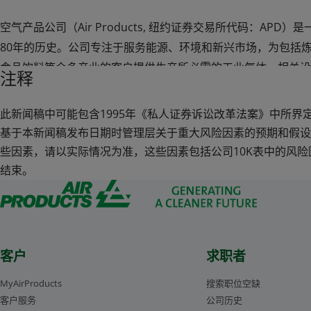
空气产品公司（Air Products, 纽约证券交易所代码：AP
80年的历史。公司专注于服务能源、环境和新兴市场，为包括
食品饮料等众多产业的客户提供生产所必需的工业气体、相关设
注释
一家全球领先的液化天然气工艺技术和设备供应商。公司同时还
全球最大型的工业气体项目，包括气化项目。这些气化项目以可
此新闻稿中可能包含1995年《私人证券诉讼改革法案》中所界
成气，用于生产高附加值电力、燃料和化工品。
基于本新闻稿发布日期时管理层关于重大风险因素的预期和假设
2019财年，公司在50个国家和地区的运营销售额达89亿美元，
些因素，请以实际情况为准，这些因素包括公司10K表中的风险因
国市值最大的化工企业。其全球来自不同背景的1万7千多名充
结束。
空气产品公司更高使命的引领下，致力于创造创新的解决方案，
决客户、社区及全球所面临的挑战。欲获得更多信息，请登陆公
扫描关注“空气产品公司”中国区官方微信。
客户
求职者
MyAirProducts
搜索职位空缺
客户服务
公司历史