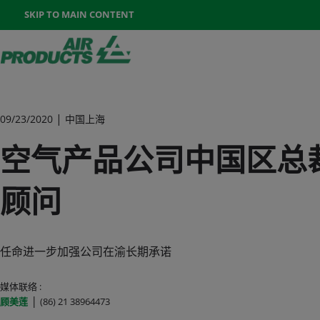
Once the menu is open you can move between options with th
SKIP TO MAIN CONTENT
400-888-7662
联系我们
Go To Home Page
|
09/23/2020
中国上海
空气产品公司中国区总
顾问
任命进一步加强公司在渝长期承诺
媒体联络 :
|
顾美莲
(86) 21 38964473