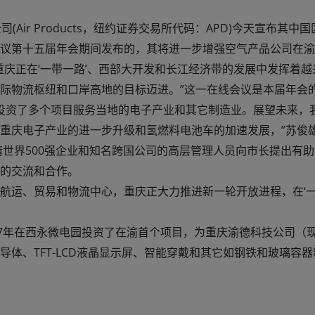
Air Products，纽约证券交易所代码：APD)今天宣布其
议第十五届年会期间发布的，其将进一步增强空气产品公司在渝
重庆正在‘一带一路’、西部大开发和长江经济带的发展中发挥着
际物流枢纽和口岸高地的目标迈进。”这一在线会议是本届年会
经投资了多个项目服务当地的电子产业和其它制造业。展望未来，
重庆电子产业的进一步升级和氢燃料电池车的加速发展，”苏俊
请世界500强企业和知名跨国公司的高层管理人员向市长提出有
的交流和合作。
航运、贸易和物流中心，重庆正大力推进新一轮开放进程，在‘一
07年在西永微电园投资了在渝首个项目，为重庆渝德科技公司（
体、TFT-LCD液晶显示屏、智能穿戴和其它如钢铁和玻璃容