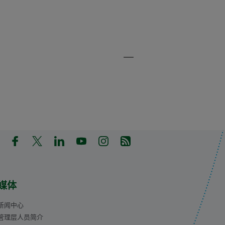
in a new tab)
pens in a new tab)
(Opens in a new tab)
(Opens in a new tab)
(Opens in a new tab)
(Opens in a new tab)
(Opens in a new tab)
(Opens in a new tab)
媒体
新闻中心
管理层人员简介