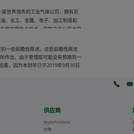
D）是一家世界领先的工业气体公司，拥有近
炼油、化工、金属、电子、加工制造和
备和应用专业技术。空气产品公司也是
开发、设计、建造、拥有并运营着一些
持续的方式将丰富的自然资源转换成合
定的一些前瞻性陈述。这些前瞻性陈述
所作出。由于管理层可能没有预期到一
当前市值超过650亿美元，使其成为美
素，因为本财年已于2019年9月30日
满热情、富有才华和忠诚敬业的员工在
助力环境改善，增强可持续发展，并解
(Opens 
(O
司中文网站：
airproducts.com.cn
或
供应商
MyAirProducts
付款