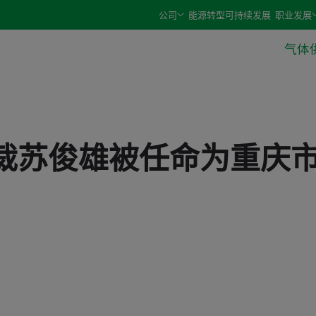
e arrow keys and select an option with the enter or space 
公司
能源转型
可持续发展
职业发展
气体
裁苏俊雄被任命为重庆