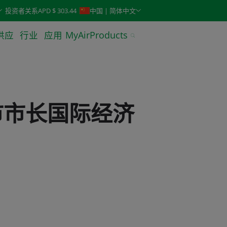
keys. Typeahead search is also available.
投资者关系
APD $ 303.44
中国 | 简体中文
供应
行业
应用
MyAirProducts
市市长国际经济