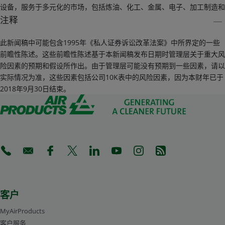
设备，服务于多元化的市场，包括炼油、化工、金属、电子、加工制造和
食品饮料等行业。空气产品公司同时也是一家全球领先的液化天然气工艺
注释
技术和设备供应商。< p/>
此新闻稿中可能包含1995年《私人证券诉讼改革法案》中所界定的一些
2018财年，公司在50多个国家和地区经营的销售额达89亿美元，当前市
前瞻性陈述。这些前瞻性陈述基于本新闻稿发布日期时管理层关于重大风
值约500亿美元。其全球来自不同背景的约1万6千名充满热情、富有才华
险因素的预期和假设所作出。由于管理层可能没有预期到一些因素，请以
和忠诚敬业的员工在空气产品公司更高目标的引领下，致力于创造创新的
实际情况为准，这些因素包括公司10K表中的风险因素，因为本财年已于
解决方案，助力环境改善，增强可持续发展，并解决客户、社区及全球所
2018年9月30日结束。
面临的挑战。欲获得更多信息，请登陆公司中文网站：
www.airproducts.com.cn 或扫描关注“空气产品公司”中国区官方微信。
(Opens in a new tab)
(Opens in a new tab)
(Opens in a new tab)
(Opens in a new tab)
(Opens in a new tab)
(Opens in a new tab)
(Opens in a new tab)
(Opens in a new 
客户
MyAirProducts
客户服务