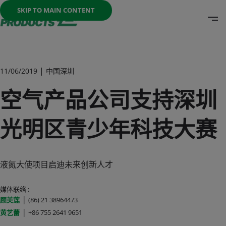
Once the menu is open you can move between options with th
SKIP TO MAIN CONTENT
O
Go To Home Page
|
11/06/2019
中国深圳
空气产品公司支持深圳
光明区青少年科技大赛
液氮大使项目启迪未来创新人才
媒体联络 :
|
顾美莲
(86) 21 38964473
|
黄艺蕾
+86 755 2641 9651