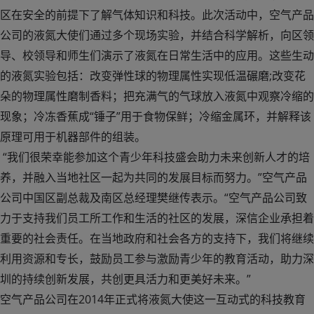
区在安全的前提下了解气体知识和科技。此次活动中，空气产品
公司的液氮大使们通过多个现场实验，并结合科学解析，向区领
导、校领导和师生们演示了液氮在日常生活中的应用。这些生动
的液氮实验包括：改变弹性球的物理属性实现低温碾磨;改变花
朵的物理属性磨制香料；把充满气的气球放入液氮中观察冷缩的
现象；冷冻香蕉成“锤子”用于食物保鲜；冷缩金属环，并解释该
原理可用于机器部件的组装。
“我们很荣幸能参加这个青少年科技盛会助力未来创新人才的培
养，并融入当地社区一起为共同的发展目标而努力。”空气产品
公司中国区副总裁及南区总经理樊继传表示。“空气产品公司致
力于支持我们员工所工作和生活的社区的发展，深信企业承担着
重要的社会责任。在当地政府和社会各方的支持下，我们将继续
利用资源和专长，鼓励员工参与激励青少年的教育活动，助力深
圳的持续创新发展，共创更具活力和更美好未来。”
空气产品公司在2014年正式将液氮大使这一互动式的科技教育