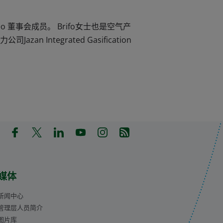
eo 董事会成员。 Brifo女士也是空气产
an Integrated Gasification
in a new tab)
pens in a new tab)
(Opens in a new tab)
(Opens in a new tab)
(Opens in a new tab)
(Opens in a new tab)
(Opens in a new tab)
(Opens in a new tab)
媒体
新闻中心
管理层人员简介
图片库