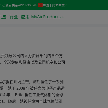
keys. Typeahead search is also available.
投资者关系
APD $ 303.44
中国 | 简体中文
供应
行业
应用
MyAirProducts
官。她负责领导公司的人力资源部门的各个方
，全球健康和健康以及公司航空和公司
那州的盖斯玛尔担任现场主管，随后担任了一系列
化总监。她于 2008 年被任命为电子产品运
 年， Brifo 担任工业气体部的全球
分。 随后，她被任命为全球气体部副