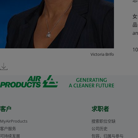
女
品
a
10
Victoria Brifo
客户
求职者
MyAirProducts
搜索职位空缺
客户服务
公司历史
可持续发展
包容、归属与参与