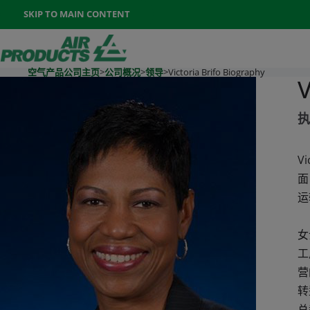
Once the menu is open you can move between options with th
SKIP TO MAIN CONTENT
400-888-7662
联系我们
Go To Home Page
空气产品公司主页
>
公司概况
>
领导
>
Victoria Brifo Biography
V
执
V
面
运
女
工
营
转
总