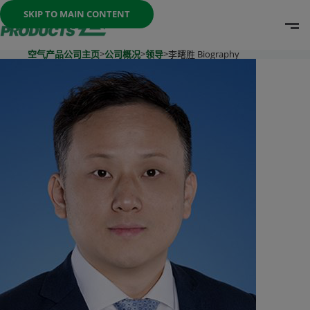
Once the menu is open you can move between options with th
SKIP TO MAIN CONTENT
O
Go To Home Page
空气产品公司主页
>
公司概况
>
领导
>
李曙胜 Biography