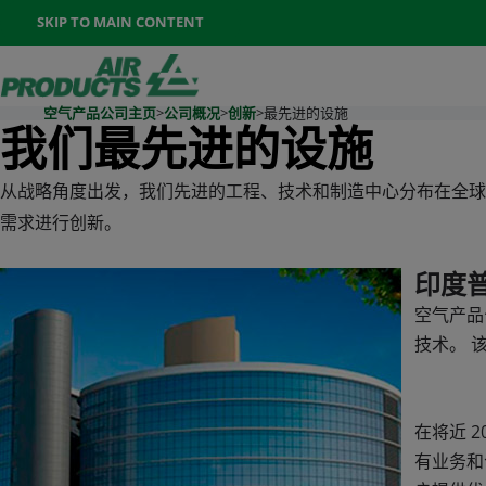
Once the menu is open you can move between options with th
SKIP TO MAIN CONTENT
400-888-7662
联系我们
Go To Home Page
空气产品公司主页
>
公司概况
>
创新
>
最先进的设施
我们最先进的设施
从战略角度出发，我们先进的工程、技术和制造中心分布在全球
需求进行创新。
印度
空气产品
技术。 
在将近 
有业务和