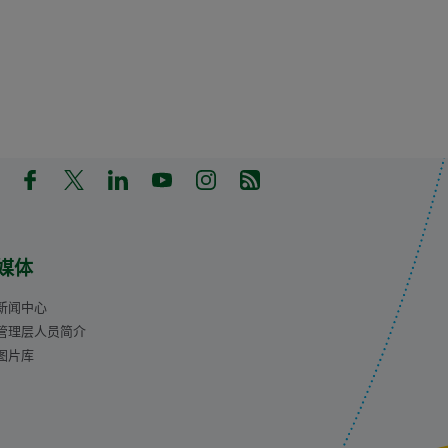
in a new tab)
pens in a new tab)
(Opens in a new tab)
(Opens in a new tab)
(Opens in a new tab)
(Opens in a new tab)
(Opens in a new tab)
(Opens in a new tab)
媒体
新闻中心
管理层人员简介
图片库