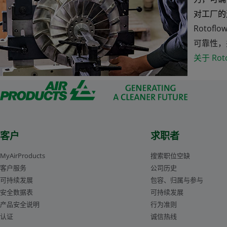
对工厂的
Rotof
可靠性，
关于 Roto
客户
求职者
MyAirProducts
搜索职位空缺
客户服务
公司历史
可持续发展
包容、归属与参与
安全数据表
可持续发展
产品安全说明
行为准则
认证
诚信热线