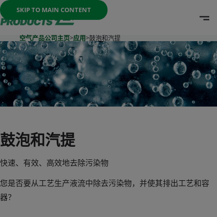
Once the menu is open you can move between options with th
SKIP TO MAIN CONTENT
O
Go To Home Page
空气产品公司主页
>
应用
>
鼓泡和汽提
鼓泡和汽提
快速、有效、高效地去除污染物
您是否要从工艺生产液流中除去污染物，并使其排出工艺和容
器？