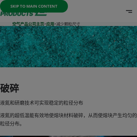
Once the menu is open you can move between options with th
SKIP TO MAIN CONTENT
O
Go To Home Page
空气产品公司主页
>
应用
>
减少颗粒尺寸
破碎
液氮和研磨技术可实现稳定的粒径分布
液氮的超低温能有效地使熔块材料破碎，从而使熔块产生均匀的
粒径分布。