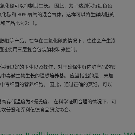
氧化碳可以抑制其生长。 因此，为了达到保持红色色
氧化碳和 80％氧气的混合气体，这样可以将生鲜内脏的
气体和产品比为2：1。
胰脏等产品，在存在二氧化碳的情况下，往往会产生渗
以通过使用三层复合包装膜材料来控制。
保持良好的卫生以及操作，对于确保生鲜内脏产品的安
品中毒微生物生长的理想培养基。 应当指出的是，未加
中毒细菌的营养细胞。 因此，通过正确的烹饪，可以
的最高存储温度为8摄氏度。
在科学证明合理的情况下，可
系坎普登和乔利伍德食品研究协会。
nquiry. It will then be passed on to our MA