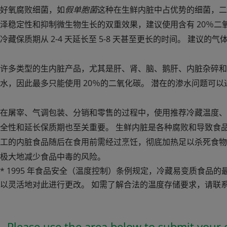
好氧腐败细菌，如
假单胞菌
这种在生鲜内脏中占优势的细菌，二
泽稳定性和抑制微生物生长的双重效果，建议使用含有 20％二
冷藏保质期从 2-4 天延长至 5-8 天甚至更长的时间。 建议的
许多类型的生内脏产品，尤其是肝、肾、脑、鹅肝、内脏杂碎和
水，因此最多只能使用 20％的二氧化碳。 潜在的渗水问题可
在屠宰、气调包装、分销和零售的过程中，使用推荐冷藏温度、
全性和延长保质期也至关重要。 生鲜内脏是各种腐败和导致食
工的内脏食品随后在食用前需经过烹饪，彻底加热足以杀死食物
极大地减少食品中毒的风险。
* 1995 年食品安全（温度控制）条例规定，冷藏易变质食品
以灵活地对此进行更改。 如需了解合法的温度存储要求，请联
Please use the area below to submit your e