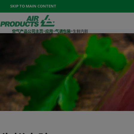
Once the menu is open you can move between options with th
SKIP TO MAIN CONTENT
400-888-7662
联系我们
Go To Home Page
空气产品公司主页
>
应用
>
气调包装
>
生鲜内脏