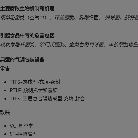
主要腐败生物机制和机理
假单胞菌
类（空气中）、
环丝菌
类、
乳酸
细菌、
微球菌、
肠杆
引起食品中毒的危害包括
梭状芽胞杆菌
类、
沙门氏菌
类、
金黄色葡萄球菌
、
单核细胞增生
典型的气调包装设备
零售
TFFS–热成型-充填-密封
PTLF–预制托盘和覆膜
TFFS–三层复合膜热成型-充填-封合
散装
VC–真空室
ST–呼吸管型