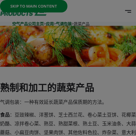
Once the menu is open you can move between options with th
SKIP TO MAIN CONTENT
O
Go To Home Page
空气产品公司主页
>
应用
>
气调包装
>
蔬菜产品
熟制和加工的蔬菜产品
气调包装：一种有效延长蔬菜产品保质期的方法。
食品
：豆豉辣椒、洋葱饼、芝士西兰花、卷心菜土豆饼、花椰菜
奶酪、凉拌卷心菜、熟豆、熟甜菜根、熟土豆、玉米油条、大蒜
蘑菇、小扁豆肉饼、坚果肉饼、其他佐料色拉、炸杂菜、意大利