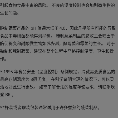
引起食物食品中毒的风险。 不良的温度控制也会加剧微生物的
生长问题。
腌制蔬菜产品的 pH 值通常低于 4.0，因此几乎所有可能的导致
食品中毒细菌都能得到抑制。 腌制蔬菜制品的腐败主要归因于
酶促褐变和耐酸微生物如
乳杆菌
，酵母菌和霉菌的生长。 对于
熟制和腌制蔬菜，建议在整个过程中严格控制温度，卫生和操
作。
* 1995 年食品安全（温度控制）条例规定，冷藏易变质食品的
最高存储温度为 8摄氏度。 在科学证明合理的情况下，可以灵
活地对此进行更改。 如需了解合法的温度存储要求，请联系坎
登 BRI。
Please use the area below to submit your
enquiry. It will then be passed on to our
**杯装或者罐装包装通常适用于许多煮熟的蔬菜制品。
MAP Experts for a response.