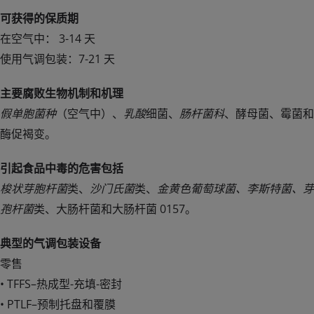
可获得的保质期
在空气中： 3-14 天
使用气调包装：7-21 天
主要腐败生物机制和机理
假单胞菌种
（空气中）、
乳酸
细菌、
肠杆菌科
、酵母菌、霉菌和
酶促褐变。
引起食品中毒的危害包括
梭状芽胞杆菌
类、
沙门氏菌
类、
金黄色葡萄球菌、李斯特菌、芽
孢杆菌
类、大肠杆菌和大肠杆菌 0157。
典型的气调包装设备
零售
• TFFS–热成型-充填-密封
• PTLF–预制托盘和覆膜