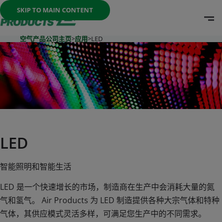
Once the menu is open you can move between options with th
SKIP TO MAIN CONTENT
O
Go To Home Page
空气产品公司主页
>
应用
>
LED
LED
智能照明和智能生活
LED 是一个快速增长的市场，制造商在生产中会消耗大量的氮
气和氢气。 Air Products 为 LED 制造提供各种大宗气体和特种
气体，其供应模式灵活多样，可满足您生产中的不同需求。