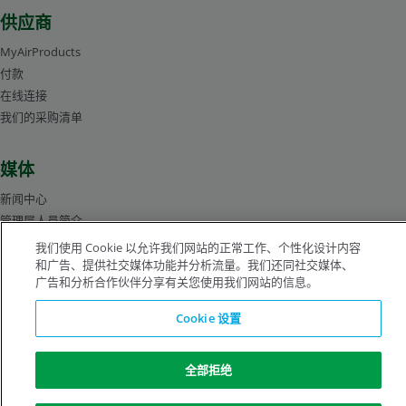
供应商
MyAirProducts
付款
在线连接
我们的采购清单
媒体
新闻中心
管理层人员简介
图片库
我们使用 Cookie 以允许我们网站的正常工作、个性化设计内容
和广告、提供社交媒体功能并分析流量。我们还同社交媒体、
广告和分析合作伙伴分享有关您使用我们网站的信息。
沪ICP备19019974号-2
Cookie 设置
版权所有©1996-2026 空气化工产品有限公司（ Air Products and Chemicals, Inc.）
全部拒绝
保留所有权利。
法律公告
隐私声明
Cookie 通知