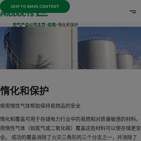
Once the menu is open you can move between options with th
SKIP TO MAIN CONTENT
O
Go To Home Page
空气产品公司主页
>
应用
>
惰化和保护
惰化和保护
使用惰性气体帮助保持易燃品的安全
惰化和覆盖可用于存储电力行业中的易燃和对质量敏感的材料。
用惰性气体（如氮气或二氧化碳）覆盖这些材料可以使存储更安
全。 成功的覆盖消除了火灾三角形的三个分支之一，并消除了