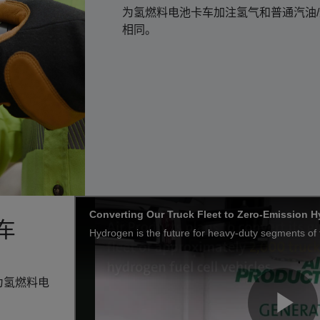
为氢燃料电池卡车加注氢气和普通汽油
相同。
车
换为氢燃料电