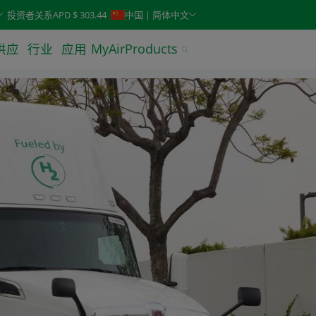
keys. Typeahead search is also available.
投资者关系
APD $ 303.44
中国 | 简体中文
供应
行业
应用
MyAirProducts