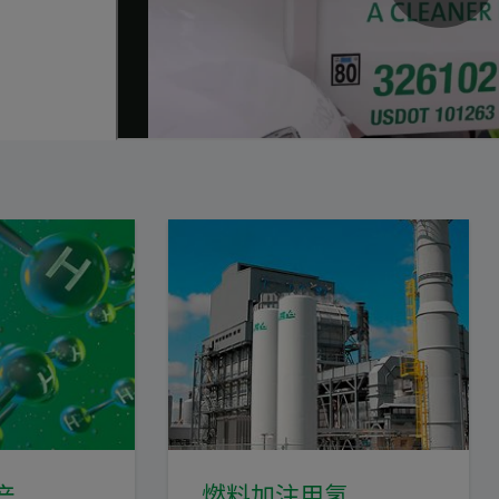
产
燃料加注用氢