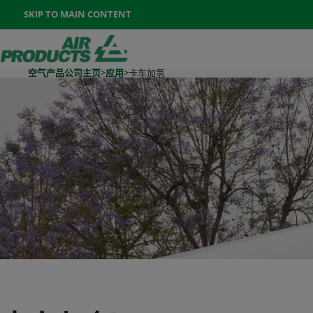
Once the menu is open you can move between options with th
SKIP TO MAIN CONTENT
400-888-7662
联系我们
Go To Home Page
空气产品公司主页
>
应用
>
卡车加氢