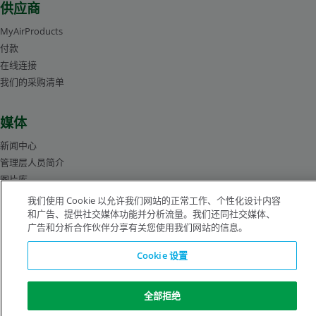
供应商
MyAirProducts
付款
在线连接
我们的采购清单
媒体
新闻中心
管理层人员简介
图片库
我们使用 Cookie 以允许我们网站的正常工作、个性化设计内容
和广告、提供社交媒体功能并分析流量。我们还同社交媒体、
沪ICP备19019974号-2
广告和分析合作伙伴分享有关您使用我们网站的信息。
Cookie 设置
版权所有©1996-2026 空气化工产品有限公司（ Air Products and Chemicals, Inc.）
保留所有权利。
法律公告
隐私声明
Cookie 通知
全部拒绝