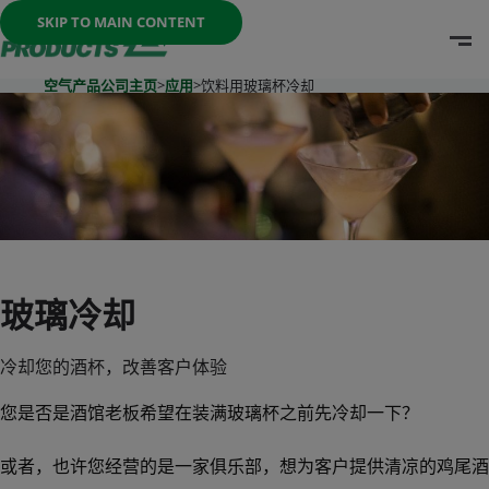
Once the menu is open you can move between options with th
SKIP TO MAIN CONTENT
O
Go To Home Page
空气产品公司主页
>
应用
>
饮料用玻璃杯冷却
玻璃冷却
冷却您的酒杯，改善客户体验
您是否是酒馆老板希望在装满玻璃杯之前先冷却一下？
或者，也许您经营的是一家俱乐部，想为客户提供清凉的鸡尾酒