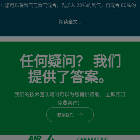
您可以将氩气与氦气混合，先加入 20％的氩气，再混合 80％的
氦气。这样可以减少您的氦气用量；但是，您很可能需要稍微降
低您的光纤牵引速度。 需要使用混合系统来准确混合这些气体，
阅读全文...
以实现最佳性能。
如果您唯一的选择是使用 100％氦气，您可以与您的气体供应商
合作，了解是否可以回收和利用氦气，以便在光纤拉丝操作中重
复使用。这需要对冷却器管及相关设备进行改造，以去除回收的
任何疑问？ 我们
氦气中的水分和氧气。
提供了答案。
我们的技术团队随时可以为您提供帮助。 立即预订
免费咨询！
联系我们