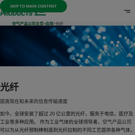
Once the menu is open you can move between options with th
SKIP TO MAIN CONTENT
O
Go To Home Page
空气产品公司主页
>
应用
>
光纤
光纤
提高现在和未来的信息传输速度
如今，全球安装了超过 20 亿公里的光纤，服务于电信，医疗及
工业等多种应用。 作为工业气体的全球领导者，
空气产品公司
可以为从光纤预制棒制造到光纤拉制的不同工艺提供各种气体，