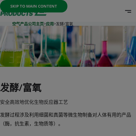
Once the menu is open you can move between options with th
SKIP TO MAIN CONTENT
O
Go To Home Page
空气产品公司主页
>
应用
>
发酵/富氧
发酵/富氧
安全高效地优化生物反应器工艺
发酵过程涉及利用细菌和真菌等微生物制备对人体有用的产品
（酶，抗生素，生物质等）。