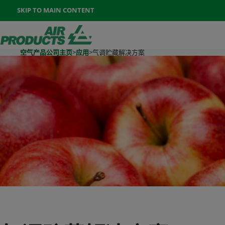
Once the menu is open you can move between options with th
SKIP TO MAIN CONTENT
400-888-7662
联系我们
Go To Home Page
空气产品公司主页
>
应用
>
气调贮藏解决方案