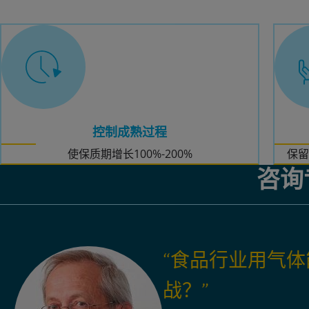
控制成熟过程
使保质期增长100%-200%
保留
咨询
“食品行业用气
战？”