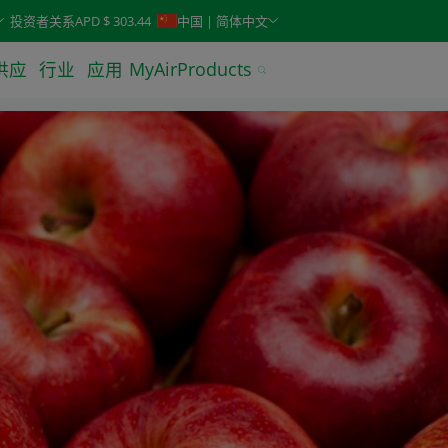
keys. Typeahead search is also available.
投资者关系
APD $ 303.44
中国 | 简体中文
供应
行业
应用
MyAirProducts