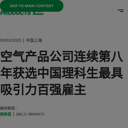
Once the menu is open you can move between options with th
SKIP TO MAIN CONTENT
O
Go To Home Page
|
09/03/2020
中国上海
空气产品公司连续第八
年获选中国理科生最具
吸引力百强雇主
媒体联络 :
|
顾美莲
(86) 21 38964473