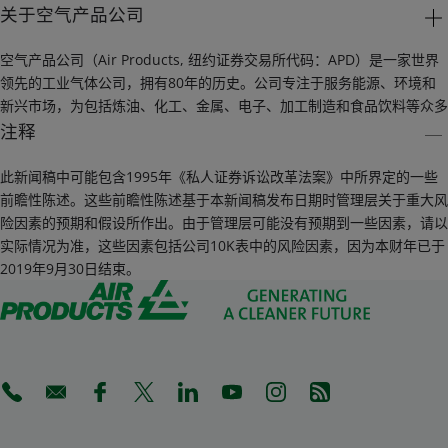
关于空气产品公司
空气产品公司（Air Products, 纽约证券交易所代码：APD）是一家世界
领先的工业气体公司，拥有80年的历史。公司专注于服务能源、环境和
新兴市场，为包括炼油、化工、金属、电子、加工制造和食品饮料等众多
产业的客户提供生产所必需的工业气体、相关设备和应用专业技术。空气
注释
产品公司也是一家全球领先的液化天然气工艺技术和设备供应商。公司同
时还开发、设计、建造、拥有并运营着一些全球最大型的工业气体项目，
此新闻稿中可能包含1995年《私人证券诉讼改革法案》中所界定的一些
包括气化项目。这些气化项目以可持续的方式将丰富的自然资源转换成合
前瞻性陈述。这些前瞻性陈述基于本新闻稿发布日期时管理层关于重大风
成气，用于生产高附加值电力、燃料和化工品。
险因素的预期和假设所作出。由于管理层可能没有预期到一些因素，请以
实际情况为准，这些因素包括公司10K表中的风险因素，因为本财年已于
2019财年，公司在50个国家和地区的运营销售额达89亿美元，当前市值
2019年9月30日结束。
超过650亿美元。其全球来自不同背景的1万7千多名充满热情、富有才华
和忠诚敬业的员工在空气产品公司更高目标的引领下，致力于创造创新的
解决方案，助力环境改善，增强可持续发展，并解决客户、社区及全球所
面临的挑战。欲获得更多信息，请登陆公司中文网站：
airproducts.com.cn 或扫描关注“空气产品公司”中国区官方微信。
(Opens in a new tab)
(Opens in a new tab)
(Opens in a new tab)
(Opens in a new tab)
(Opens in a new tab)
(Opens in a new tab)
(Opens in a new tab)
(Opens in a new 