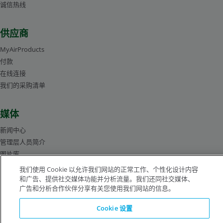
诚信热线
供应商
MyAirProducts
付款
在线连接
我们的采购清单
媒体
新闻中心
管理层人员简介
图片库
我们使用 Cookie 以允许我们网站的正常工作、个性化设计内容
和广告、提供社交媒体功能并分析流量。我们还同社交媒体、
沪ICP备19019974号-2
广告和分析合作伙伴分享有关您使用我们网站的信息。
Cookie 设置
版权所有©1996-2026 空气化工产品有限公司（ Air Products and Chemicals, Inc.）