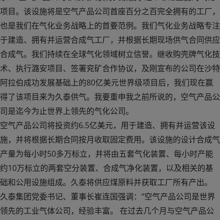
项目。该设施将是空气产品公司首座百分之百完全拥有的工厂，
也是我们在气化业务战略上的首要范例。我们气化业务战略专注
于建造、拥有并运营合成气工厂，并根据长期现场供气合同供应
合成气。我们持续在全球气化领域树立信誉。继收购壳牌气化技
术、执行潞安项目、签署兖矿合作协议，及刚宣布的公司在沙特
阿拉伯成功发展基础上的80亿美元世界级项目后，我们现在赢
得了该项目来为久泰供气。我要重申我之前所说的，空气产品公
司是迄今为止世界上领先的气化公司。
空气产品公司将投资约6.5亿美元，用于建造、拥有并运营该设
施，并将根据长期合同按月收取固定费用。该设施的设计合成气
产量为每小时50多万标立，并将由五套气化装置、每小时产能
约10万标立的两套空分装置、合成气净化装置，以及相关的基
础和公用设施组成。久泰将供应煤原料并获取工厂所有产出。
久泰集团党委书记、董事长崔连国强调：“空气产品公司是世界
领先的工业气体公司，经验丰富。 在过去几个月与空气产品公