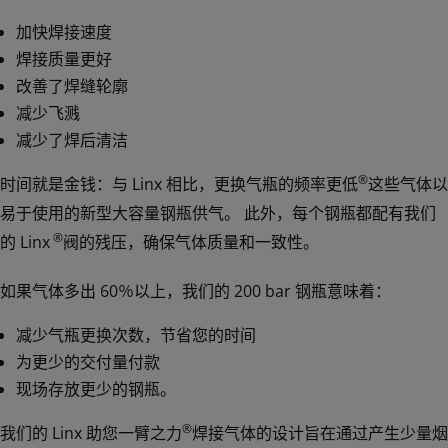
加快焊接速度
焊接质量更好
改善了焊缝轮廓
减少飞溅
减少了焊后清洁
®
时间就是金钱：与 Linx 相比，更换气瓶的频率更低
这些气体以
易于使用的新型大容量钢瓶供气。 此外，每个钢瓶都配有我们
®
的 Linx
阀的残压，确保气体质量和一致性。
如果气体多出 60％以上，我们的 200 bar 钢瓶意味着：
减少气瓶更换次数，节省您的时间
为更少的交付量付款
现场存放更少的钢瓶。
产品
®
我们的 Linx 助您一臂之力
焊接气体的设计旨在通过产生少量烟