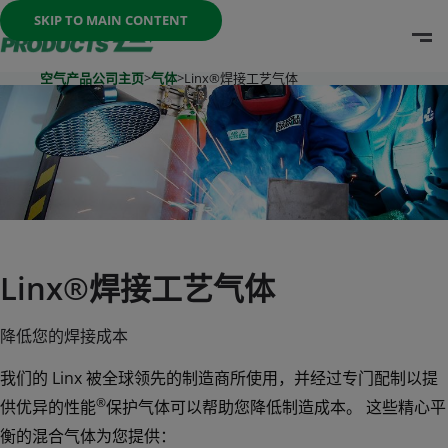
Once the menu is open you can move between options with th
SKIP TO MAIN CONTENT
O
Go To Home Page
空气产品公司主页
>
气体
>
Linx®焊接工艺气体
Linx®焊接工艺气体
降低您的焊接成本
我们的 Linx 被全球领先的制造商所使用，并经过专门配制以提
®
供优异的性能
保护气体可以帮助您降低制造成本。 这些精心平
衡的混合气体为您提供：