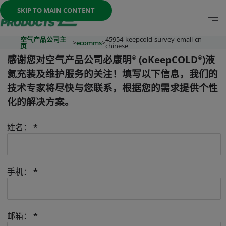
Once the menu is open you can move between options with th
SKIP TO MAIN CONTENT
O
Go To Home Page
空气产品公司主
45954-keepcold-survey-email-cn-
>
ecomms
>
页
chinese
感谢您对空气产品公司必康明
(oKeepCOLD
)液
®
®
氦充装及维护服务的关注！填写以下信息，我们的
技术专家将尽快与您联系，根据您的需求提供个性
化的解决方案。
姓名：
*
手机：
*
邮箱：
*