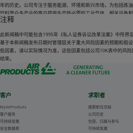
年的历史。公司专注于服务能源、环境和新兴市场，为包括炼油
饮料等众多产业的客户提供生产所必需的工业气体、相关设备和
注释
全球领先的液化天然气工艺技术和设备供应商。公司开发、设计
的工业气体项目，包括：以可持续的方式将丰富自然资源转换成
此新闻稿中可能包含1995年《私人证券诉讼改革法案》中所界
化学品的气化项目；碳捕集项目；以及助力全球运输和能源转型
基于本新闻稿发布日期时管理层关于重大风险因素的预期和假设
些因素，请以实际情况为准，这些因素包括公司10K表中的风险因
2020财年，公司在50个国家和地区的运营销售额达89亿美元，
结束。
同背景的1万9千多名充满热情、富有才华和忠诚敬业的员工在
于创造创新的解决方案，助力环境改善，增强可持续发展，并解
获得更多信息，请登陆公司中文网站：
www.airproducts.com.
方微信。
客户
求职者
MyAirProducts
搜索职位空缺
客户服务
公司历史
可持续发展
包容、归属与参与
安全数据表
可持续发展