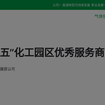
e arrow keys and select an option with the enter or space 
公司
能源转型
可持续发展
职业发展
气体
三五”化工园区优秀服务
展获认可