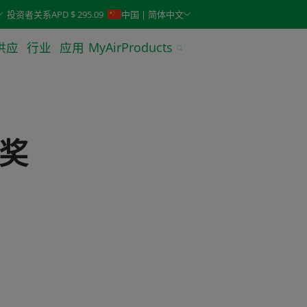
keys. Typeahead search is also available.
投资者关系
APD $ 295.09
中国 | 简体中文
供应
行业
应用
MyAirProducts
商奖