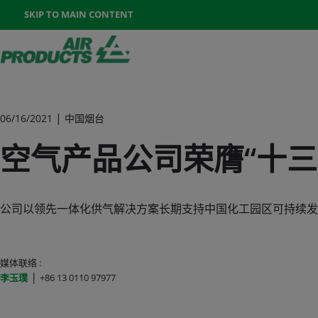
Once the menu is open you can move between options with th
SKIP TO MAIN CONTENT
400-888-7662
联系我们
Go To Home Page
|
06/16/2021
中国烟台
空气产品公司荣膺“十
公司以领先一体化供气解决方案长期支持中国化工园区可持续发
媒体联络 :
|
李玉璞
+86 13 0110 97977