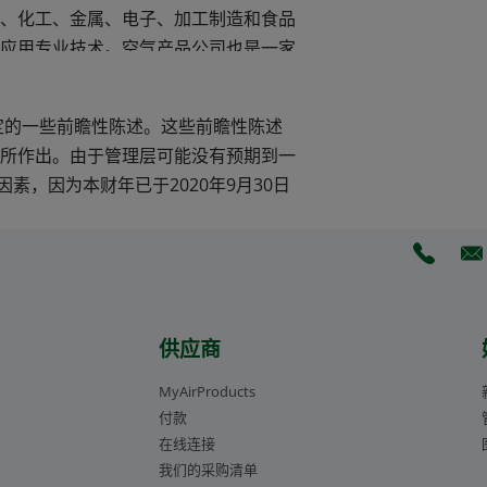
、化工、金属、电子、加工制造和食品
应用专业技术。空气产品公司也是一家
、建造、拥有并运营着一些全球超大型
合成气用于生产高附加值电力、燃料和
定的一些前瞻性陈述。这些前瞻性陈述
的世界级无碳氢项目。
所作出。由于管理层可能没有预期到一
素，因为本财年已于2020年9月30日
当前市值约650亿美元。其全球来自不
空气产品公司更高目标的引领下，致力
决客户、社区及全球所面临的挑战。欲
(Opens 
(O
cn
或扫描关注“空气产品公司”中国区官
供应商
MyAirProducts
付款
在线连接
我们的采购清单