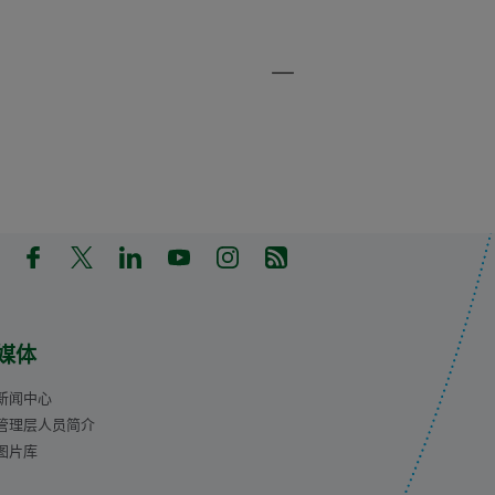
in a new tab)
pens in a new tab)
(Opens in a new tab)
(Opens in a new tab)
(Opens in a new tab)
(Opens in a new tab)
(Opens in a new tab)
(Opens in a new tab)
媒体
新闻中心
管理层人员简介
图片库