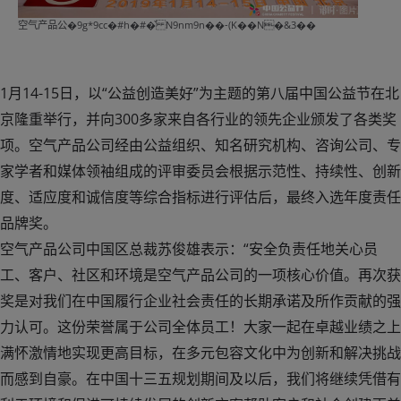
空气产品公�9g*9cc�#h�#�̌ N9nm9n��-(K��N�&3��
1月14-15日，以“公益创造美好”为主题的第八届中国公益节在北
京隆重举行，并向300多家来自各行业的领先企业颁发了各类奖
项。空气产品公司经由公益组织、知名研究机构、咨询公司、专
家学者和媒体领袖组成的评审委员会根据示范性、持续性、创新
度、适应度和诚信度等综合指标进行评估后，最终入选年度责任
品牌奖。
空气产品公司中国区总裁苏俊雄表示：“安全负责任地关心员
工、客户、社区和环境是空气产品公司的一项核心价值。再次获
奖是对我们在中国履行企业社会责任的长期承诺及所作贡献的强
力认可。这份荣誉属于公司全体员工！大家一起在卓越业绩之上
满怀激情地实现更高目标，在多元包容文化中为创新和解决挑战
而感到自豪。在中国十三五规划期间及以后，我们将继续凭借有