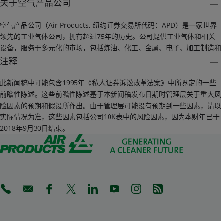
关于空气产品公司
空气产品公司（Air Products, 纽约证券交易所代码：APD）是一家世界
领先的工业气体公司，拥有超过75年的历史。公司提供工业气体和相关
设备，服务于多元化的市场，包括炼油、化工、金属、电子、加工制造和
食品饮料等行业。空气产品公司同时也是一家全球领先的液化天然气工艺
注释
技术和设备供应商。
此新闻稿中可能包含1995年《私人证券诉讼改革法案》中所界定的一些
2018财年，公司在50多个国家和地区经营的销售额达89亿美元，当前市
前瞻性陈述。这些前瞻性陈述基于本新闻稿发布日期时管理层关于重大风
值约350亿美元。其全球来自不同背景的约1万6千名充满热情、富有才华
险因素的预期和假设所作出。由于管理层可能没有预期到一些因素，请以
和忠诚敬业的员工在空气产品公司更高目标的引领下，致力于创造创新的
实际情况为准，这些因素包括公司10K表中的风险因素，因为本财年已于
解决方案，助力环境改善，增强可持续发展，并解决客户、社区及全球所
2018年9月30日结束。
面临的挑战。欲获得更多信息，请登陆公司中文网站：
www.airproducts.com.cn 或扫描关注“空气产品公司”中国区官方微信。
(Opens in a new tab)
(Opens in a new tab)
(Opens in a new tab)
(Opens in a new tab)
(Opens in a new tab)
(Opens in a new tab)
(Opens in a new tab)
(Opens in a new 