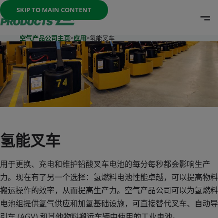
Once the menu is open you can move between options with th
SKIP TO MAIN CONTENT
O
Go To Home Page
空气产品公司主页
>
应用
>
氢能叉车
氢能叉车
用于更换、充电和维护铅酸叉车电池的每分每秒都会影响生产
力。现在有了另一个选择：氢燃料电池性能卓越，可以提高物料
搬运操作的效率，从而提高生产力。空气产品公司可以为氢燃料
电池组提供氢气供应和加氢基础设施，可直接替代叉车、自动导
引车 (AGV) 和其他物料搬运车辆中使用的工业电池。