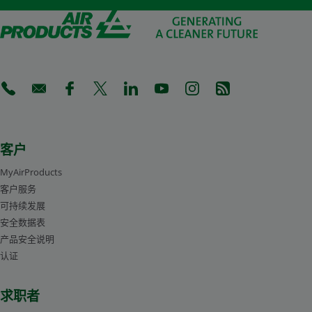
(Opens in a new tab)
(Opens in a new tab)
(Opens in a new tab)
(Opens in a new tab)
(Opens in a new tab)
(Opens in a new tab)
(Opens in a new tab)
(Opens in a new 
客户
MyAirProducts
客户服务
可持续发展
安全数据表
产品安全说明
认证
求职者