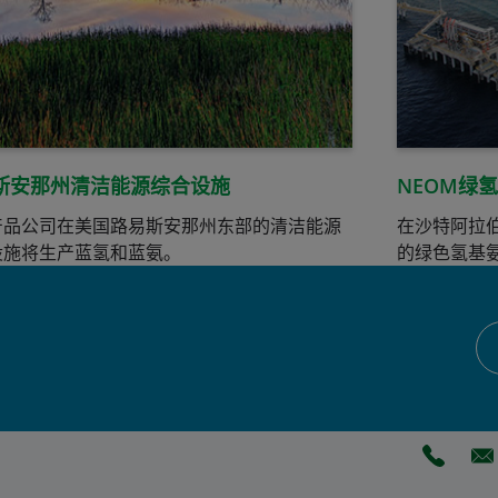
斯安那州清洁能源综合设施
NEOM绿
产品公司在美国路易斯安那州东部的清洁能源
在沙特阿拉
设施将生产蓝氢和蓝氨。
的绿色氢基
(Opens 
(O