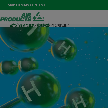
Once the menu is open you can move between options with th
SKIP TO MAIN CONTENT
400-888-7662
联系我们
Go To Home Page
空气产品公司主页
>
能源转型
>
清洁氢的生产